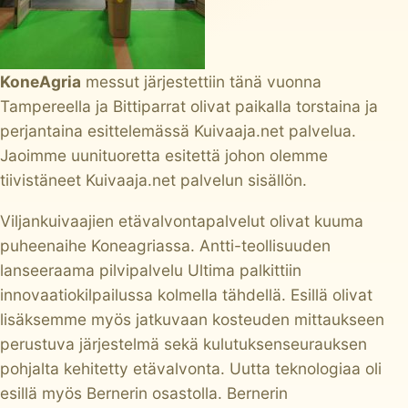
KoneAgria
messut järjestettiin tänä vuonna
Tampereella ja Bittiparrat olivat paikalla torstaina ja
perjantaina esittelemässä Kuivaaja.net palvelua.
Jaoimme uunituoretta
esitettä
johon olemme
tiivistäneet Kuivaaja.net palvelun sisällön.
Viljankuivaajien etävalvontapalvelut olivat kuuma
puheenaihe Koneagriassa. Antti-teollisuuden
lanseeraama pilvipalvelu Ultima palkittiin
innovaatiokilpailussa kolmella tähdellä. Esillä olivat
lisäksemme myös jatkuvaan kosteuden mittaukseen
perustuva järjestelmä sekä kulutuksenseurauksen
pohjalta kehitetty etävalvonta. Uutta teknologiaa oli
esillä myös Bernerin osastolla. Bernerin