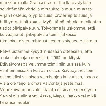
markkinoimalla Grainsense -mittarilla pystytään
selvittämään yhdellä mittauksella muun muassa
viljan kosteus, öljypitoisuus, proteiinipitoisuus ja
hiilihydraattipitoisuus. Myös tämä mittalaite tallentaa
tiedot pilvipalveluun. Toivomme ja uskomme, että
kuivaaja.net -pilvipalvelu toimii jatkossa
tämänkaltaisten mittaustulosten kokoava paikkana.
Palvelustamme kysyttiin useaan otteeseen, että
onko kuivaajan merkillä tai iällä merkitystä.
Etävalvontapalvelumme toimii niin uusissa kuin
vanhemmissakin kuivaamoissa. Kuivaaja.net toimii
esimerkiksi sellaisen valmistajan kuivurissa, johon ei
vielä ole tarjolla omaa valvontajärjestelmää.
Viljankuivaamon valmistajalla ei siis ole merkitystä.
Se voi olla niin Antti, Arska, Mepu, Jaakko tai mikä
tahansa muukin.