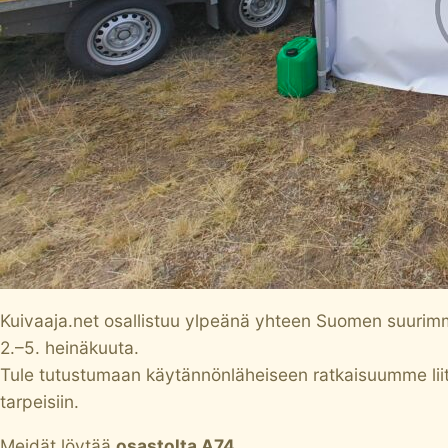
Kuivaaja.net osallistuu ylpeänä yhteen Suomen suurim
2.–5. heinäkuuta.
Tule tutustumaan käytännönläheiseen ratkaisuumme liit
tarpeisiin.
Meidät löytää
osastolta A74
.