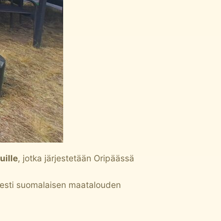
ille
, jotka järjestetään Oripäässä
isesti suomalaisen maatalouden