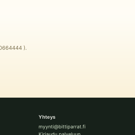
0664444
).
Yhteys
myynti@bittiparrat.fi
Kirjaudu palveluun