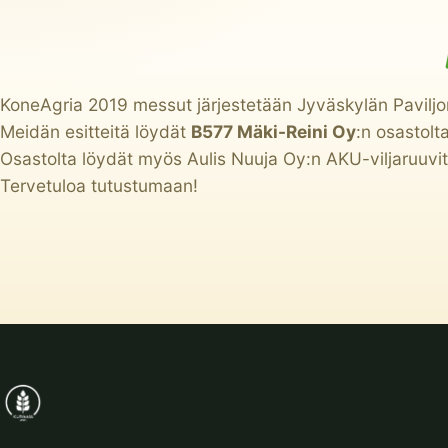
KoneAgria 2019 messut järjestetään Jyväskylän Paviljon
Meidän esitteitä löydät
B577
Mäki-Reini Oy
:n osastolt
Osastolta löydät myös Aulis Nuuja Oy:n AKU-viljaruuvit j
Tervetuloa tutustumaan!