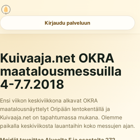
Kirjaudu palveluun
Kuivaaja.net OKRA
maatalousmessuilla
4-7.7.2018
Ensi viikon keskiviikkona alkavat OKRA
maatalousnäyttelyt Oripään lentokentällä ja
Kuivaaja.net on tapahtumassa mukana. Olemme
paikalla keskiviikosta lauantaihin koko messujen ajan.
M
eidät tavoittaa Alueelta F ja osastolta 272.