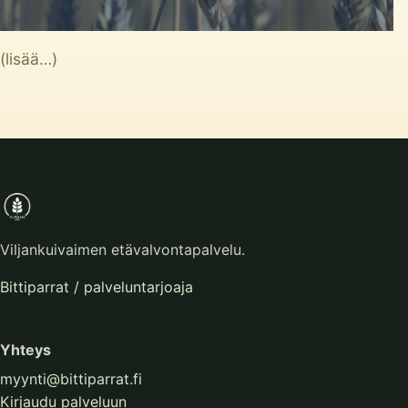
(lisää…)
Viljankuivaimen etävalvontapalvelu.
Bittiparrat / palveluntarjoaja
Yhteys
myynti@bittiparrat.fi
Kirjaudu palveluun