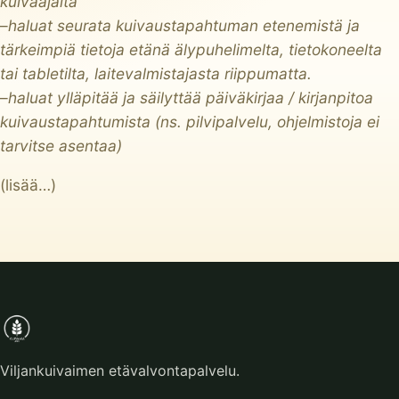
kuivaajalta
–
haluat seurata kuivaustapahtuman etenemistä ja
tärkeimpiä tietoja etänä älypuhelimelta,
tietokoneelta
tai tabletilta, laitevalmistajasta riippumatta.
–
haluat ylläpitää ja säilyttää päiväkirjaa / kirjanpitoa
kuivaustapahtumista
(ns. pilvipalvelu, ohjelmistoja ei
tarvitse asentaa)
(lisää…)
Viljankuivaimen etävalvontapalvelu.