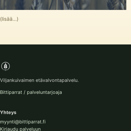
(lisää…)
Viljankuivaimen etävalvontapalvelu.
Bittiparrat / palveluntarjoaja
Yhteys
myynti@bittiparrat.fi
Kirjaudu palveluun