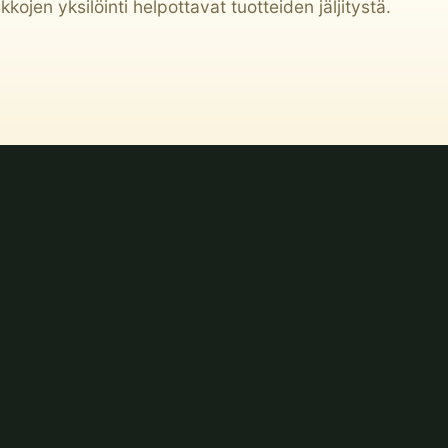
ojen yksilöinti helpottavat tuotteiden jäljitystä.