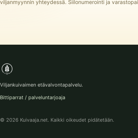
viljanmyynnin yhteydessä. Siilonumerointi ja varastopaikk
Viljankuivaimen etävalvontapalvelu.
Bittiparrat / palveluntarjoaja
© 2026 Kuivaaja.net. Kaikki oikeudet pidätetään.