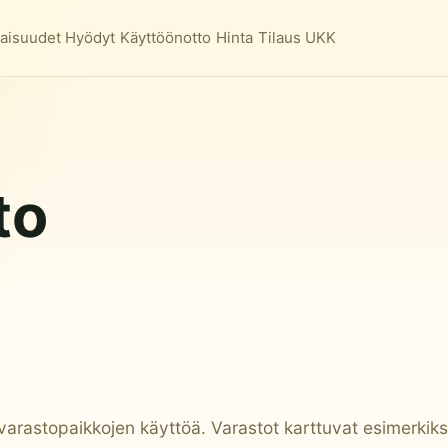
aisuudet
Hyödyt
Käyttöönotto
Hinta
Tilaus
UKK
to
n varastopaikkojen käyttöä. Varastot karttuvat esimerkik