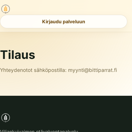
Kirjaudu palveluun
Tilaus
Yhteydenotot sähköpostilla:
myynti@bittiparrat.fi
Viljankuivaimen etävalvontapalvelu.