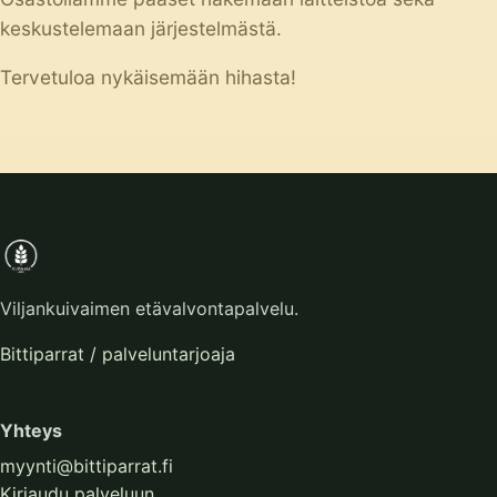
keskustelemaan järjestelmästä.
Tervetuloa nykäisemään hihasta!
Viljankuivaimen etävalvontapalvelu.
Bittiparrat / palveluntarjoaja
Yhteys
myynti@bittiparrat.fi
Kirjaudu palveluun